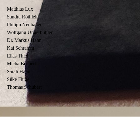
Matthias Lux
Sandra Röthlein
Philipp Neubauer
Wolfgang Ungerbühler
Dr. Markus Hahn
Kai Schramm
Elias Thiel
Micha Bechert
Sarah Hahn
Silke Flügel
Thomas Schubert
1. Revisor
2. Revisor