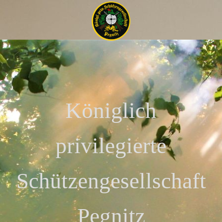
Königlich
privilegierte
Schützengesellschaft
Pegnitz